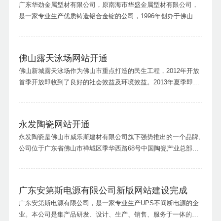
广东华劲金属型材有限公司，原南海市华盛金属型材有限公司，
是一家专业生产优质铸造铝合金锭的公司，1996年创办于佛山市
南海。本公司集研发、生产经营为一体，是国内铸造铝合金锭生
产企业之一。生产优质铸造铝合金锭9万吨/年。广东华劲金属型
材有限公司网站链接：http:...
佛山露天泳场网站开通
佛山新城露天泳场作为佛山市重点打造的民生工程，2012年开放
首季开放即收到了良好的社会效益及环境效益。2013年夏季即将
来临，佛山新城露天泳场以全新面貌迎接泳客的光临。佛山露天
泳场网站链接：http://www.fsltyc.com
永发陶瓷网站开通
永发陶瓷是佛山市威乐斯建材有限公司旗下强势推出的一个品牌,
公司位于广东省佛山市禅城区季华西路68号中国陶瓷产业总部基
地,是该地区集科研开发、生产、销售于一体的大型建筑陶瓷生产
企业之一。永发陶瓷网站链接：http://www.yongfaceramics.com
广东安第斯电源有限公司新版网站建设完成
广东安第斯电源有限公司，是一家专业生产UPS不间断电源的企
业。本公司是集产品研发、设计、生产、销售、服务于一体的高